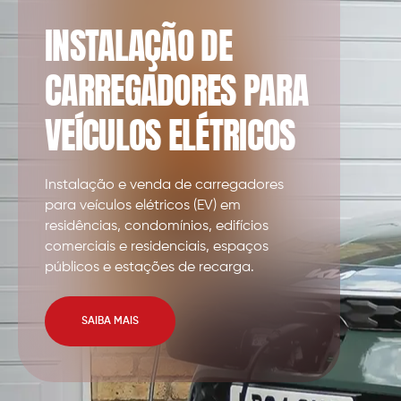
INSTALAÇÃO DE
CARREGADORES PARA
VEÍCULOS ELÉTRICOS
Instalação e venda de carregadores
para veículos elétricos (EV) em
residências, condomínios, edifícios
comerciais e residenciais, espaços
públicos e estações de recarga.
SAIBA MAIS