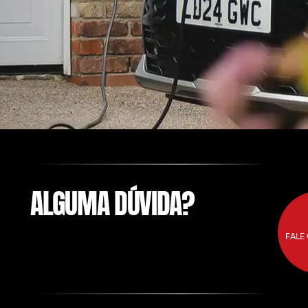
ALGUMA DÚVIDA?
FALE