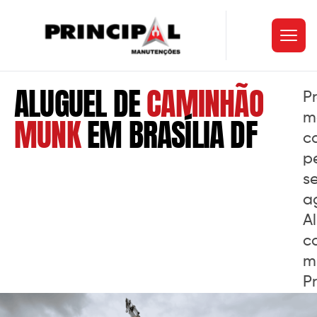
ALUGUEL DE
CAMINHÃO
P
m
MUNK
EM BRASÍLIA DF
c
p
s
a
A
c
m
Pr
M