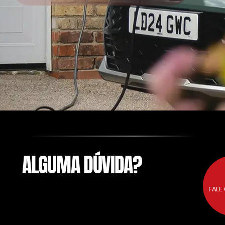
ALGUMA DÚVIDA?
FALE