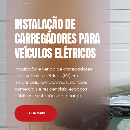
INSTALAÇÃO DE
CARREGADORES PARA
VEÍCULOS ELÉTRICOS
Instalação e venda de carregadores
para veículos elétricos (EV) em
residências, condomínios, edifícios
comerciais e residenciais, espaços
públicos e estações de recarga.
SAIBA MAIS