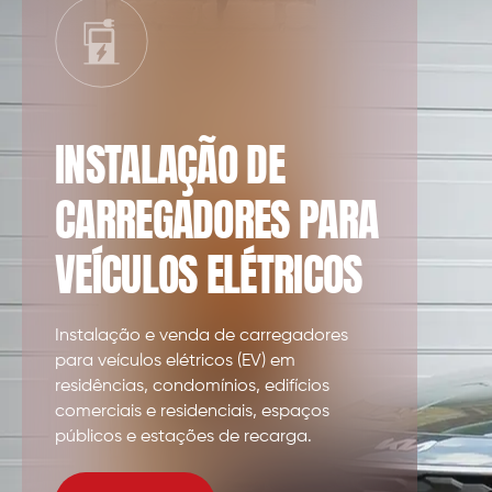
D
e
n
u
n
c
i
INSTALAÇÃO DE
a
r
CARREGADORES PARA
VEÍCULOS ELÉTRICOS
Instalação e venda de carregadores
para veículos elétricos (EV) em
residências, condomínios, edifícios
comerciais e residenciais, espaços
públicos e estações de recarga.