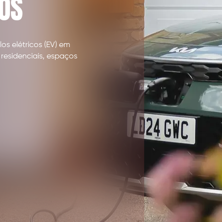
COS
os elétricos (EV) em
 residenciais, espaços