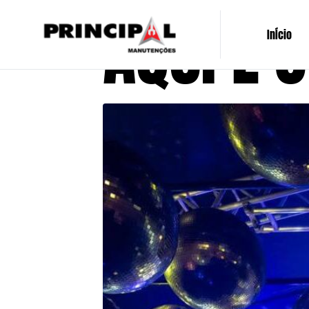
AQUI É O
InÍcio